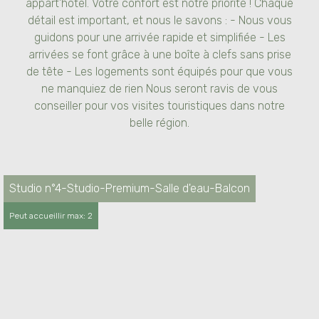
appart'hôtel. Votre confort est notre priorité ! Chaque
détail est important, et nous le savons : - Nous vous
guidons pour une arrivée rapide et simplifiée - Les
arrivées se font grâce à une boîte à clefs sans prise
de tête - Les logements sont équipés pour que vous
ne manquiez de rien Nous seront ravis de vous
conseiller pour vos visites touristiques dans notre
Studio tout équipé de 15 m² entièrement neuf
belle région.
avec balcon Notre studio est composé : - d'un
séjour cuisine avec un canapé lit (en 140), -
d'une salle de douche à l'italienne, - d'un
balcon à l'ombre des platanes et vue sur la
Studio n°4-Studio-Premium-Salle d'eau-Balcon
fontaine Le studio est entièrement équipé pour
Peut accueillir max: 2
que vous passiez un séjour agréable : -
Climatisation - WIFI et TV connectée (accès
netflix et autres applications) - Machine à laver
- Linge de lit - thé, café, sucre pour votre
premier réveil La cuisine équipée vous
permettra de confectionner de bons petits