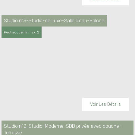
processus de nettoyage renforcé
Peut accueillir max:
2
Studio n°3-Studio-de Luxe-Salle d'eau-Balcon
Room size:
16/FTSQ, 1/MSQ
Peut accueillir max: 2
Amenities
Air conditionné
Bureau
Réfrigérateur
Air conditionné individuel en chambre
Internet haut débit gratuit
Voir Les Détails
Accès Internet
Internet gratuit WiFi
Studio n°2-Studio-Moderne-SDB privée avec douche-
Terrasse
Sèche-cheveux