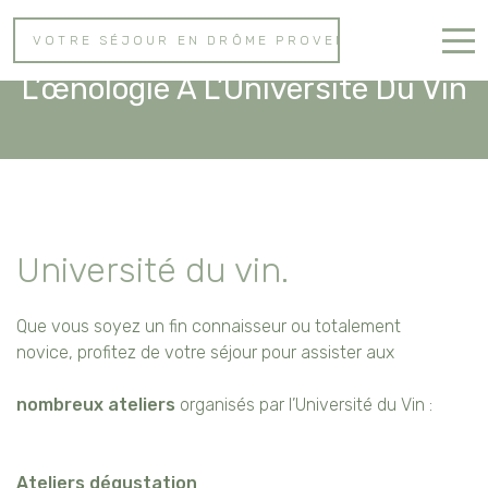
VOTRE SÉJOUR EN DRÔME PROVENÇALE
Découvrez Les Subtilités De
L’œnologie À L’Université Du Vin
Accueil
Nos Logements
Dégustation de Vin
Activités
Université du vin.
Contact
Que vous soyez un fin connaisseur ou totalement
novice, profitez de votre séjour pour assister aux
nombreux ateliers
organisés par l’Université du Vin :
Ateliers dégustation