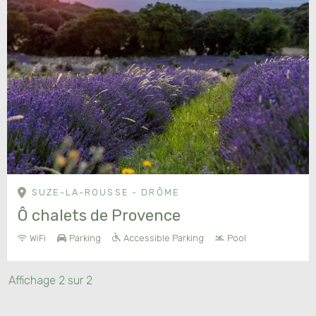
SUZE-LA-ROUSSE - DRÔME
Ô chalets de Provence
WiFi
Parking
Accessible Parking
Pool
Affichage
2
sur
2