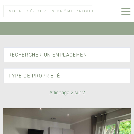
VOTRE SÉJOUR EN DRÔME PROVENÇALE
Properties
Accueil
Nos Logements
RECHERCHER UN EMPLACEMENT
Dégustation de Vin
Activités
TYPE DE PROPRIÉTÉ
Contact
Affichage
2
sur
2